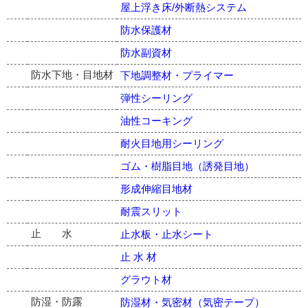
屋上浮き床/外断熱システム
防水保護材
防水副資材
防水下地・目地材
下地調整材・プライマー
弾性シーリング
油性コーキング
耐火目地用シーリング
ゴム・樹脂目地（誘発目地）
形成伸縮目地材
耐震スリット
止 水
止水板・止水シート
止 水 材
グラウト材
防湿・防露
防湿材・気密材（気密テープ）