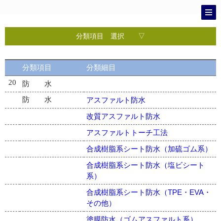
分類項目 選択 ▽
2
2
2
2
2
2
2
2
2
3
0
防
目
止
防
1
2
3
4
5
6
7
8
0
分類項目
分類細目
地
水
湿・
防
水
材
(漏
防
屋
石・
木
金
左
ド
ガ
塗
内
水)
露
タ
物
ア・
ラ
外
20
防 水
イ
類
サ
ス・
装
水
根
ル
工
官
ッ
建
装
防 水
アスファルト防水
シ
具
金
改質アスファルト防水
物
アスファルトトーチ工法
合成樹脂系シート防水（加硫ゴム系）
合成樹脂系シート防水（塩ビシート
系）
合成樹脂系シート防水（TPE・EVA・
その他）
塗膜防水（ゴムアスファルト系）