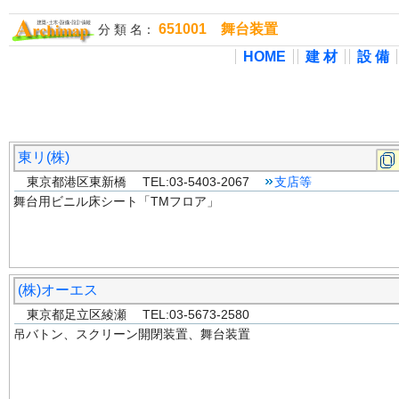
651001 舞台装置
分 類 名：
HOME
建 材
設 備
東リ(株)
東京都港区東新橋 TEL:03-5403-2067
支店等
舞台用ビニル床シート「TMフロア」
(株)オーエス
東京都足立区綾瀬 TEL:03-5673-2580
吊バトン、スクリーン開閉装置、舞台装置