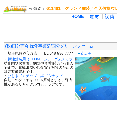
611401 グランド舗装／全天候型
分 類 名：
HOME
建 材
設 備
(株)国分商会 緑化事業部/国分グリーンファーム
埼玉県熊谷市万吉 TEL:048-536-7777
支店等
・
弾性舗装用（EPDM）カラーゴムチップ
幼稚園や保育園、病院や介護施設から個人
宅まで、景観形成や転倒安全対策のための
舗装整備資材です。
・
ひじきゴムチップ、黒ゴムチップ:
自動車のタイヤを100％原料とする、弾力
性があるリサイクルゴムチップです。