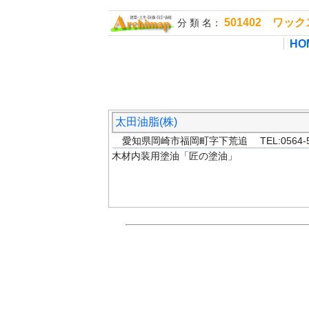
501402 ワ
分 類 名：
HO
太田油脂(株)
愛知県岡崎市福岡町字下荒追 TEL:0564-51
木材内装用塗油「匠の塗油」