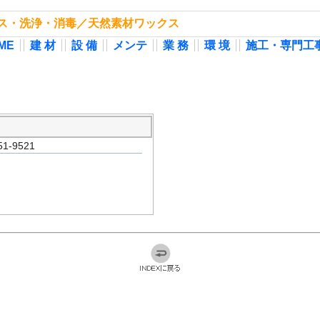
ックス・洗浄・消毒／天然素材ワックス
ME
建 材
設 備
メンテ
業 務
環 境
施工・専門工
-9521