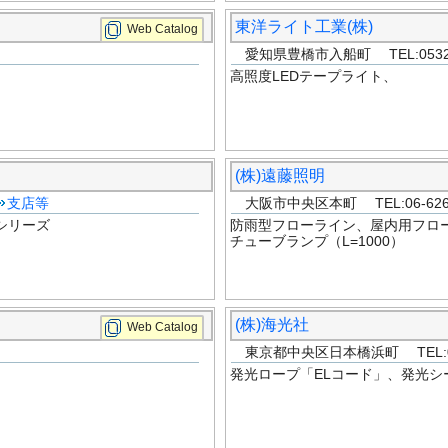
東洋ライト工業(株)
Web Catalog
愛知県豊橋市入船町 TEL:0532-4
高照度LEDテープライト、
(株)遠藤照明
支店等
大阪市中央区本町 TEL:06-626
シリーズ
防雨型フローライン、屋内用フロ
チューブランプ（L=1000）
(株)海光社
Web Catalog
東京都中央区日本橋浜町 TEL:050-
発光ロープ「ELコード」、発光シ