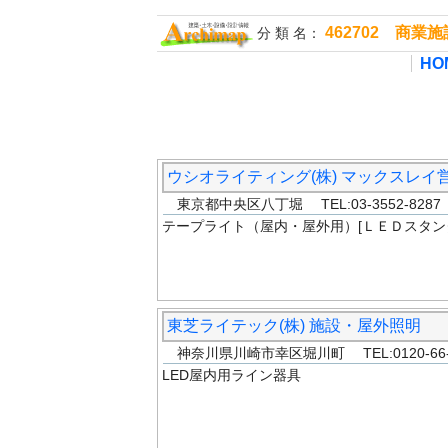
462702 商
分 類 名：
HO
ウシオライティング(株) マックスレイ
東京都中央区八丁堀 TEL:03-3552-8287
テープライト（屋内・屋外用）[ＬＥＤスタン
東芝ライテック(株) 施設・屋外照明
神奈川県川崎市幸区堀川町 TEL:0120-66
LED屋内用ライン器具