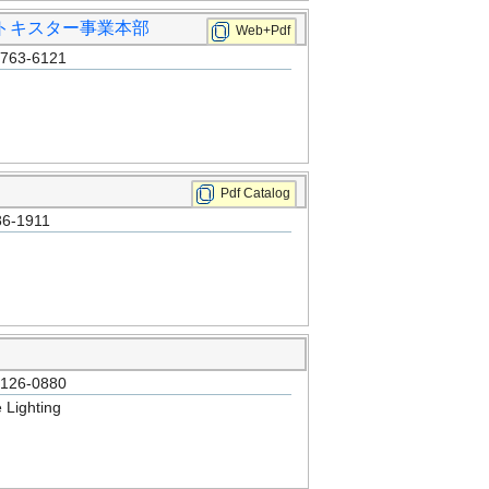
 トキスター事業本部
Web+Pdf
3-6121
Pdf Catalog
-1911
6-0880
ighting