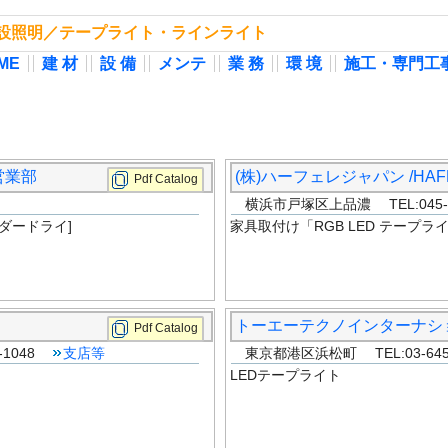
業施設照明／テープライト・ラインライト
ME
建 材
設 備
メンテ
業 務
環 境
施工・専門工
営業部
(株)ハーフェレジャパン /HAF
Pdf Catalog
横浜市戸塚区上品濃 TEL:045-82
ダードライ]
家具取付け「RGB LED テープ
トーエーテクノインターナショ
Pdf Catalog
-1048
支店等
東京都港区浜松町 TEL:03-6450
LEDテープライト