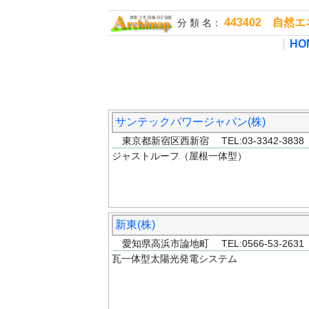
443402 自
分 類 名：
HO
サンテックパワージャパン(株)
東京都新宿区西新宿 TEL:03-3342-383
ジャストルーフ（屋根一体型）
新東(株)
愛知県高浜市論地町 TEL:0566-53-263
瓦一体型太陽光発電システム