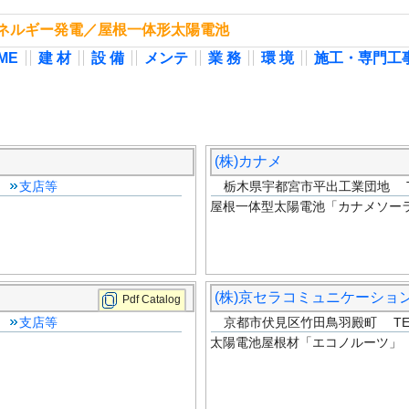
然エネルギー発電／屋根一体形太陽電池
ME
建 材
設 備
メンテ
業 務
環 境
施工・専門工
(株)カナメ
8
支店等
栃木県宇都宮市平出工業団地 TEL:
屋根一体型太陽電池「カナメソー
(株)京セラコミュニケーショ
Pdf Catalog
1
支店等
京都市伏見区竹田鳥羽殿町 TEL:08
太陽電池屋根材「エコノルーツ」