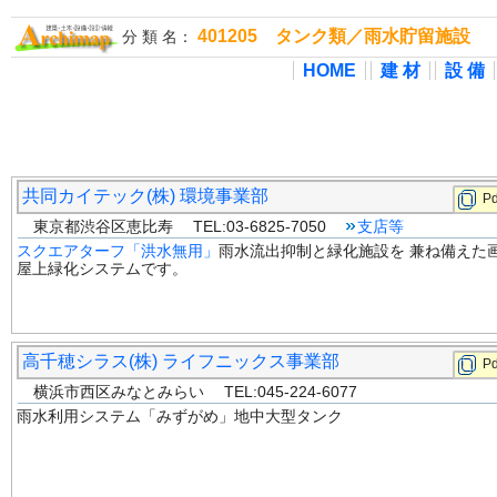
401205 タンク類／雨水貯留施設
分 類 名：
HOME
建 材
設 備
共同カイテック(株) 環境事業部
Pd
東京都渋谷区恵比寿 TEL:03-6825-7050
支店等
スクエアターフ「洪水無用」
雨水流出抑制と緑化施設を 兼ね備えた
屋上緑化システムです。
高千穂シラス(株) ライフニックス事業部
Pd
横浜市西区みなとみらい TEL:045-224-6077
雨水利用システム「みずがめ」地中大型タンク