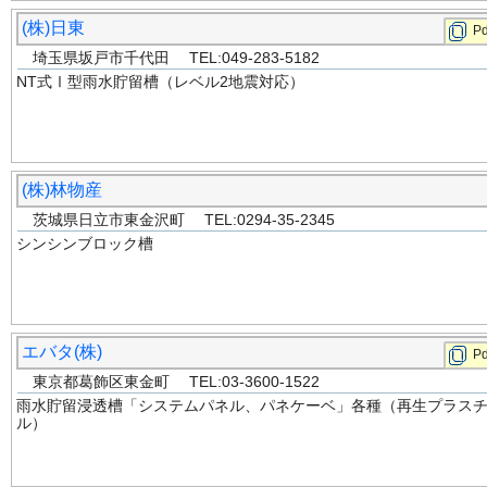
(株)日東
Pd
埼玉県坂戸市千代田 TEL:049-283-5182
NT式Ⅰ型雨水貯留槽（レベル2地震対応）
(株)林物産
茨城県日立市東金沢町 TEL:0294-35-2345
シンシンブロック槽
エバタ(株)
Pd
東京都葛飾区東金町 TEL:03-3600-1522
雨水貯留浸透槽「システムパネル、パネケーベ」各種（再生プラス
ル）