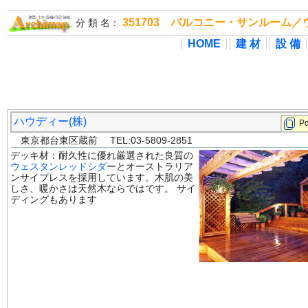
351703 バルコニー・サンルーム
分 類 名：
HOME
建 材
設 備
ハウディー(株)
Pd
東京都台東区蔵前 TEL:03-5809-2851
デッキ材：耐久性に優れ厳選された良質の
ウェスタンレッドシダ
ーとオーストラリア
ンサイプレスを採用しています。木肌の美
しさ、暖かさは天然木ならではです。 サイ
ディングもあります