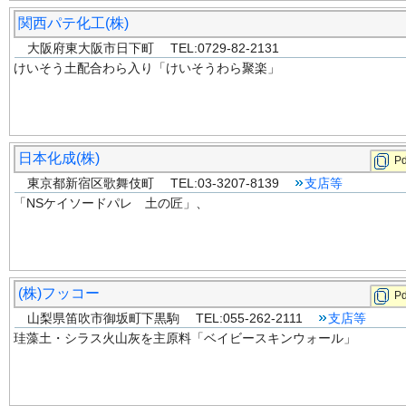
関西パテ化工(株)
大阪府東大阪市日下町 TEL:0729-82-2131
けいそう土配合わら入り「けいそうわら聚楽」
日本化成(株)
Pd
東京都新宿区歌舞伎町 TEL:03-3207-8139
支店等
「NSケイソードパレ 土の匠」、
(株)フッコー
Pd
山梨県笛吹市御坂町下黒駒 TEL:055-262-2111
支店等
珪藻土・シラス火山灰を主原料「ベイビースキンウォール」