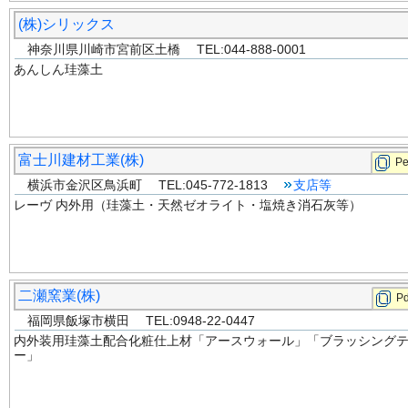
(株)シリックス
神奈川県川崎市宮前区土橋 TEL:044-888-0001
あんしん珪藻土
富士川建材工業(株)
P
横浜市金沢区鳥浜町 TEL:045-772-1813
支店等
レーヴ 内外用（珪藻土・天然ゼオライト・塩焼き消石灰等）
二瀬窯業(株)
Pd
福岡県飯塚市横田 TEL:0948-22-0447
内外装用珪藻土配合化粧仕上材「アースウォール」「ブラッシング
ー」