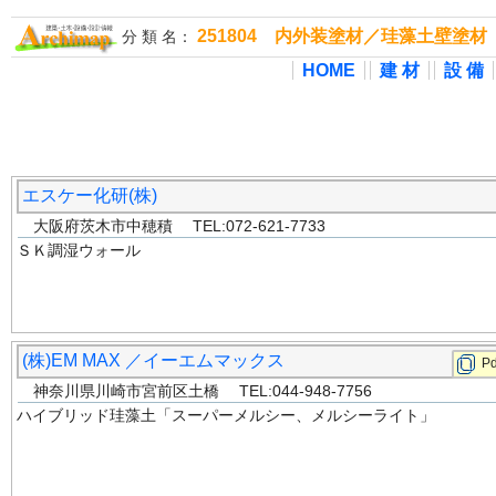
251804 内外装塗材／珪藻土壁塗材
分 類 名：
HOME
建 材
設 備
エスケー化研(株)
大阪府茨木市中穂積 TEL:072-621-7733
ＳＫ調湿ウォール
(株)EM MAX ／イーエムマックス
Pd
神奈川県川崎市宮前区土橋 TEL:044-948-7756
ハイブリッド珪藻土「スーパーメルシー、メルシーライト」