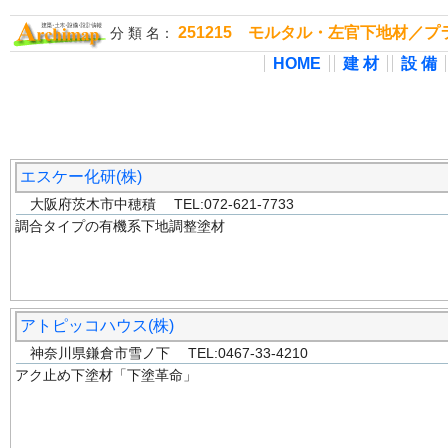
251215 モルタル・左官下地材／
分 類 名：
HOME
建 材
設 備
エスケー化研(株)
大阪府茨木市中穂積 TEL:072-621-7733
調合タイプの有機系下地調整塗材
アトピッコハウス(株)
神奈川県鎌倉市雪ノ下 TEL:0467-33-4210
アク止め下塗材「下塗革命」