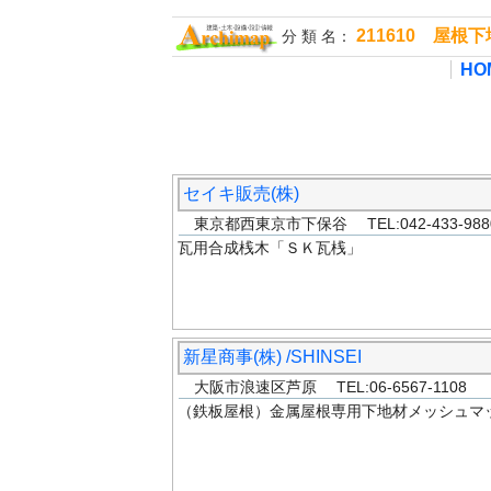
211610 屋
分 類 名：
HO
セイキ販売(株)
東京都西東京市下保谷 TEL:042-433-9
瓦用合成桟木「ＳＫ瓦桟」
新星商事(株) /SHINSEI
大阪市浪速区芦原 TEL:06-6567-1108
（鉄板屋根）金属屋根専用下地材メッシュマ