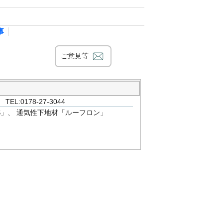
事
ご意見等
0178-27-3044
」、 通気性下地材「ルーフロン」