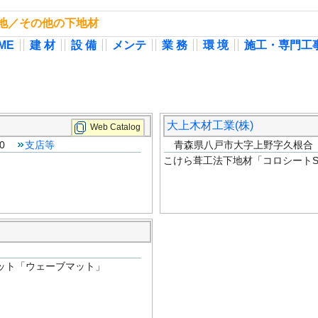
根下地／その他の下地材
ME
建 材
設 備
メンテ
業 務
環 境
施工・専門工
大上木材工業(株)
Web Catalog
880
支店等
青森県八戸市大字上野字久根合 TEL:
こけら葺工法下地材「コロシートS
ット「ウェーブマット」