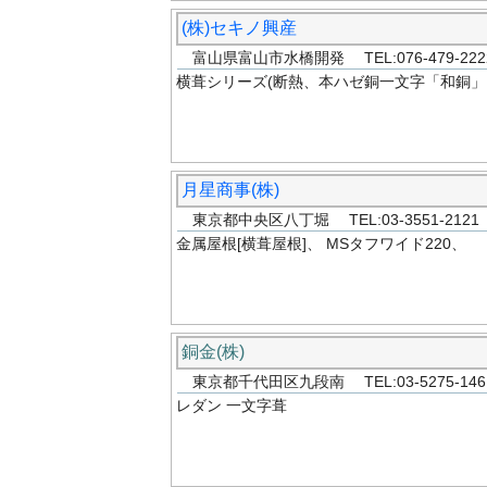
(株)セキノ興産
富山県富山市水橋開発 TEL:076-479-2
横葺シリーズ(断熱、本ハゼ銅一文字「和銅」
月星商事(株)
東京都中央区八丁堀 TEL:03-3551-212
金属屋根[横葺屋根]、 MSタフワイド220、
銅金(株)
東京都千代田区九段南 TEL:03-5275-146
レダン 一文字葺