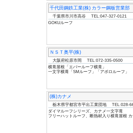
千代田鋼鉄工業(株) カラー鋼板営業部
千葉県市川市高谷 TEL:047-327-0121
GOKUルーフ
ＮＳＴ奥平(株)
大阪府松原市岡 TEL:072-335-0500
横葺屋根「エバールーフ横葺」
一文字横葺「SMルーフ」「アポロルーフ」
(株)カナメ
栃木県宇都宮市平出工業団地 TEL:028-66
ダイマルーフシリーズ、カナメ一文字葺
フリーハットルーフ、断熱材入り横葺屋根 カ