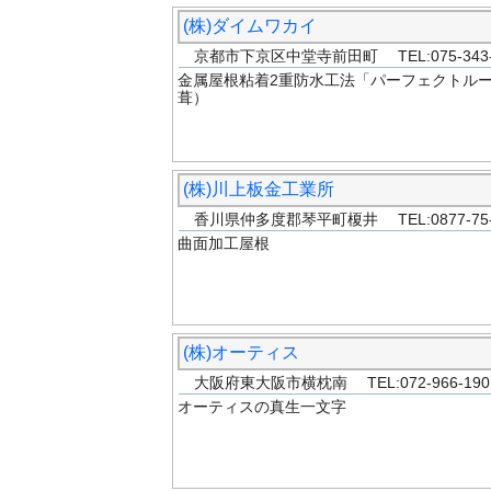
(株)ダイムワカイ
京都市下京区中堂寺前田町 TEL:075-343
金属屋根粘着2重防水工法「パーフェクトルー
葺）
(株)川上板金工業所
香川県仲多度郡琴平町榎井 TEL:0877-75-
曲面加工屋根
(株)オーティス
大阪府東大阪市横枕南 TEL:072-966-190
オーティスの真生一文字