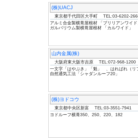
(株)UACJ
東京都千代田区大手町 TEL:03-6202-2
アルミ合金製横葺屋根材 「ブリリアンワイド
ガルバリウム製横葺屋根材 「カルワイド」
山内金属(株)
大阪府東大阪市吉原 TEL:072-968-120
一文字「はやぶき」「魁」 、はればれ（リ
自然通気工法「シャダンルーフ20」
(株)ヨドコウ
東京都中央区新富 TEL:03-3551-7941
ヨドルーフ横葺350、250、220、182