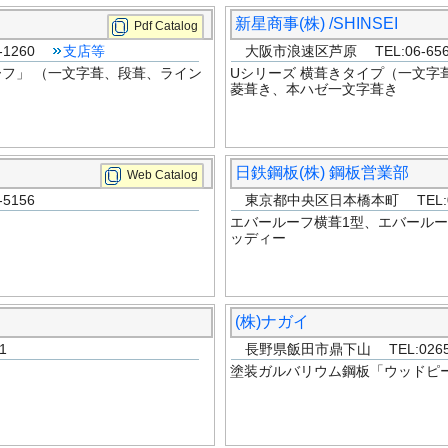
新星商事(株) /SHINSEI
Pdf Catalog
-1260
支店等
大阪市浪速区芦原 TEL:06-6567
フ」 （一文字葺、段葺、ライン
Uシリーズ 横葺きタイプ（一文字
菱葺き、本ハゼ一文字葺き
日鉄鋼板(株) 鋼板営業部
Web Catalog
5156
東京都中央区日本橋本町 TEL:03
エバールーフ横葺1型、エバールー
ッディー
(株)ナガイ
1
長野県飯田市鼎下山 TEL:0265-
塗装ガルバリウム鋼板「ウッドピ