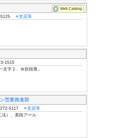
Web Catalog
-5125
支店等
-1515
一文字２、Ｗ折段葺」
ョン営業推進部
72-5117
支店等
工法）、美段アール