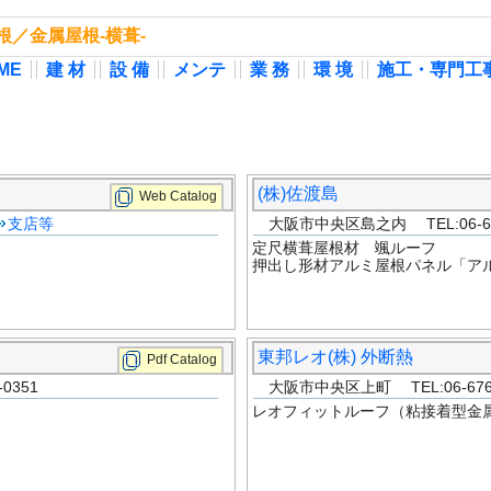
屋根／金属屋根-横葺-
ME
建 材
設 備
メンテ
業 務
環 境
施工・専門工
(株)佐渡島
Web Catalog
支店等
大阪市中央区島之内 TEL:06-625
定尺横葺屋根材 颯ルーフ
押出し形材アルミ屋根パネル「ア
東邦レオ(株) 外断熱
Pdf Catalog
0351
大阪市中央区上町 TEL:06-6762
レオフィットルーフ（粘接着型金