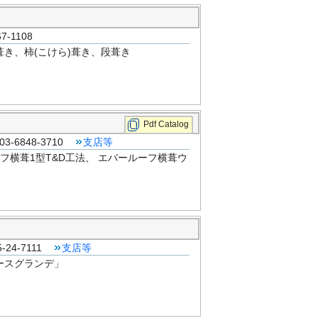
-1108
葺き、柿(こけら)葺き、段葺き
Pdf Catalog
-6848-3710
支店等
フ横葺1型T&D工法、 エバールーフ横葺ウ
24-7111
支店等
ースグランデ」