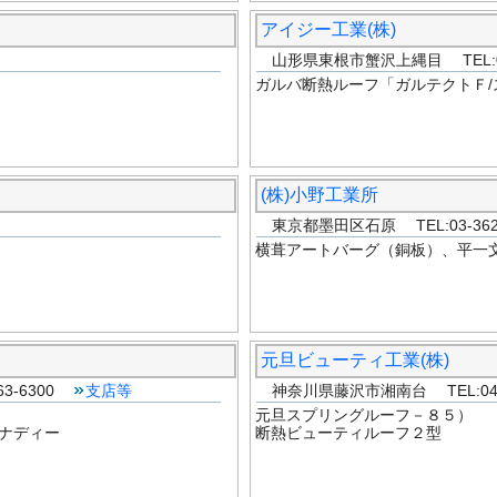
アイジー工業(株)
山形県東根市蟹沢上縄目 TEL:023
ガルバ断熱ルーフ「ガルテクトＦ/
(株)小野工業所
東京都墨田区石原 TEL:03-362
横葺アートバーグ（銅板）、平一
元旦ビューティ工業(株)
3-6300
支店等
神奈川県藤沢市湘南台 TEL:046
元旦スプリングルーフ－８５）
ナディー
断熱ビューティルーフ２型