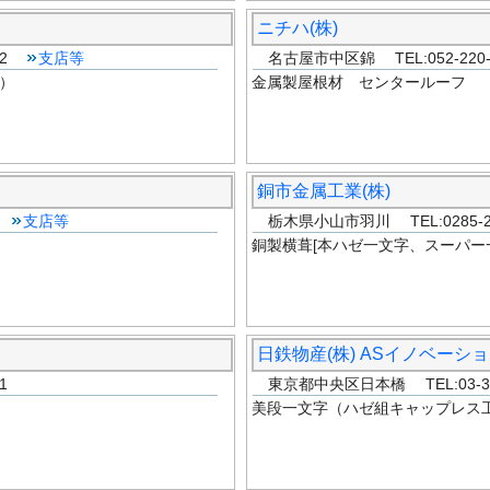
ニチハ(株)
222
支店等
名古屋市中区錦 TEL:052-220
）
金属製屋根材 センタールーフ
銅市金属工業(株)
1
支店等
栃木県小山市羽川 TEL:0285-23
銅製横葺[本ハゼ一文字、スーパー
日鉄物産(株) ASイノベーシ
1
東京都中央区日本橋 TEL:03-32
美段一文字（ハゼ組キャップレス