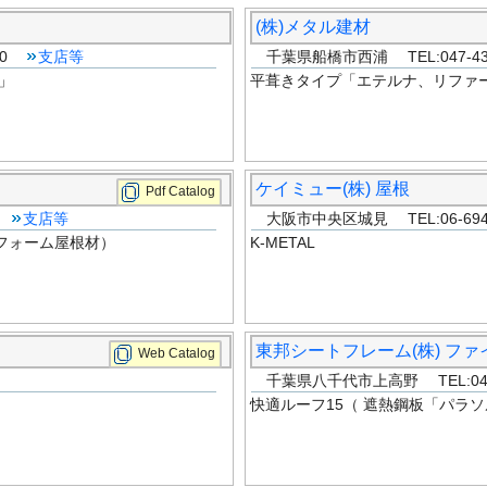
(株)メタル建材
660
支店等
千葉県船橋市西浦 TEL:047-433
」
平葺きタイプ「エテルナ、リファ
ケイミュー(株) 屋根
Pdf Catalog
0
支店等
大阪市中央区城見 TEL:06-6943
フォーム屋根材）
K-METAL
東邦シートフレーム(株) フ
Web Catalog
千葉県八千代市上高野 TEL:047
快適ルーフ15（ 遮熱鋼板「パラ