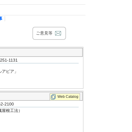
事
ご意見等
1-1131
ルアピア」
Web Catalog
-2100
属屋根工法）