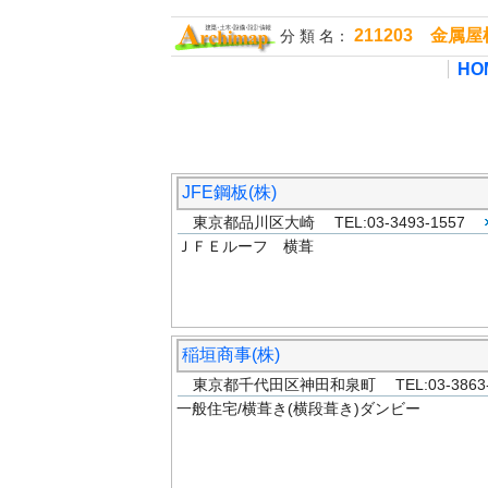
211203 金属
分 類 名：
HO
JFE鋼板(株)
東京都品川区大崎 TEL:03-3493-1557
ＪＦＥルーフ 横葺
稲垣商事(株)
東京都千代田区神田和泉町 TEL:03-3863-
一般住宅/横葺き(横段葺き)ダンビー