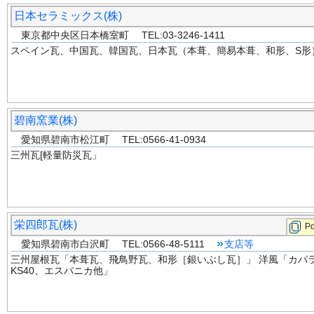
日本セラミックス(株)
東京都中央区日本橋室町 TEL:03-3246-1411
スペイン瓦、中国瓦、韓国瓦、日本瓦（本葺、簡易本葺、和形、S形
碧南窯業(株)
愛知県碧南市松江町 TEL:0566-41-0934
三州瓦[軽量防災瓦」
栄四郎瓦(株)
Pd
愛知県碧南市白沢町 TEL:0566-48-5111
支店等
三州屋根瓦「本葺瓦、飛鳥野瓦、和形［銀いぶし瓦］」 洋風「カパ
KS40、エスパニカ他」