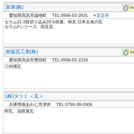
新東(株)
Pd
愛知県高浜市論地町 TEL:0566-53-2631
支店等
セラム21 2段切り込み20％軽量、和瓦 日本古来の瓦
セラムFシリーズ、防災瓦
創嘉瓦工業(株)
Pd
愛知県高浜市豊田町 TEL:0566-52-2215
三州燻瓦
(株)タツミ ＜瓦＞
兵庫県南あわじ市津井 TEL:0799-38-0309
和瓦、淡路鬼瓦