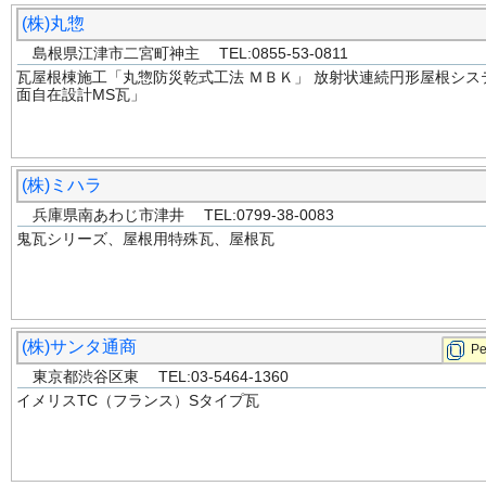
(株)丸惣
島根県江津市二宮町神主 TEL:0855-53-0811
瓦屋根棟施工「丸惣防災乾式工法 ＭＢＫ」 放射状連続円形屋根シス
面自在設計MS瓦」
(株)ミハラ
兵庫県南あわじ市津井 TEL:0799-38-0083
鬼瓦シリーズ、屋根用特殊瓦、屋根瓦
(株)サンタ通商
P
東京都渋谷区東 TEL:03-5464-1360
イメリスTC（フランス）Sタイプ瓦