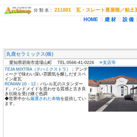
211001 瓦・スレート葺屋根／粘
分 類 名：
HOME
建 材
設 備
丸鹿セラミックス(株)
愛知県碧南市道場山町 TEL:0566-41-0226
支店等
TEJA MIXTRA（テハミクストラ）
：アンテ
ィークで味わい深い雰囲気を醸しだすスペ
イン産瓦
ROMAN 10・12
：バレル瓦のスタンダー
ド、ハンドメイドを思わせる質感と古き良
き伝統を受け継ぐ色調
◆世界中から
厳選された本物
を提供してい
ます。