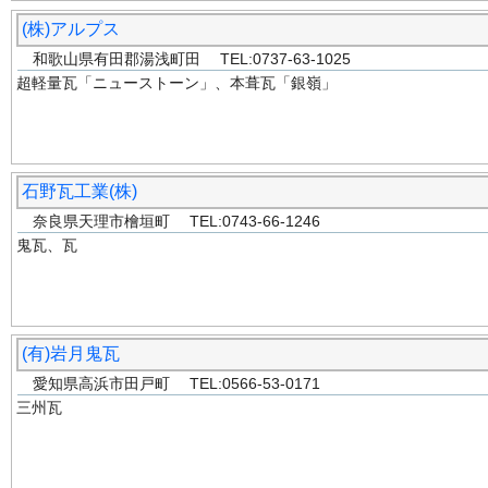
(株)アルプス
和歌山県有田郡湯浅町田 TEL:0737-63-1025
超軽量瓦「ニューストーン」、本葺瓦「銀嶺」
石野瓦工業(株)
奈良県天理市檜垣町 TEL:0743-66-1246
鬼瓦、瓦
(有)岩月鬼瓦
愛知県高浜市田戸町 TEL:0566-53-0171
三州瓦