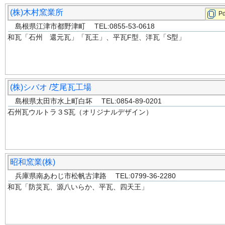
(株)木村窯業所
Pd
島根県江津市都野津町 TEL:0855-53-0618
和瓦「石州 還元瓦」「瓦王」、平瓦F型、洋瓦「S型」
(株)シバオ /芝尾瓦工場
島根県太田市水上町白坏 TEL:0854-89-0201
石州瓦ウルトラ３S瓦（オリジナルデザイン）
昭和窯業(株)
兵庫県南あわじ市松帆古津路 TEL:0799-36-2280
和瓦「防災瓦、源八いらか、平瓦、四天王」