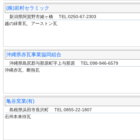
(株)岩村セラミック
新潟県阿賀野市姥ヶ橋 TEL:0250-67-2303
越の緑青瓦、アーストン瓦
沖縄県赤瓦事業協同組合
沖縄県島尻郡与那原町字上与那原 TEL:098-946-6579
沖縄赤瓦、断熱瓦
亀谷窯業(有)
島根県浜田市長沢町 TEL:0855-22-1807
石州本来待瓦