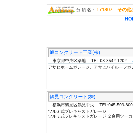
171807 そ
分 類 名：
HO
旭コンクリート工業(株)
東京都中央区築地 TEL:03-3542-1202
アサヒホームガレージ、アサヒハイルーフガ
鶴見コンクリート(株)
横浜市鶴見区鶴見中央 TEL:045-503-8
ツルミ式プレキャストガレージ
ツルミ式プレキャストガレージ ２台用ツーカ