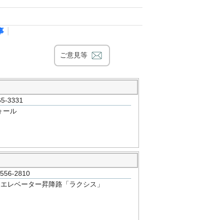
事
ご意見等
-3331
ォール
6-2810
製エレベーター昇降路「ラクシス」