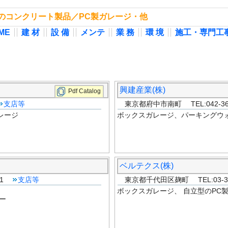
の他のコンクリート製品／PC製ガレージ・他
ME
建 材
設 備
メンテ
業 務
環 境
施工・専門工
興建産業(株)
Pdf Catalog
支店等
東京都府中市南町 TEL:042-365
レージ
ボックスガレージ、パーキングウ
ベルテクス(株)
001
支店等
東京都千代田区麹町 TEL:03-355
ボックスガレージ、 自立型のPC
ー