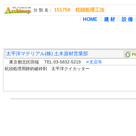
151750 杭頭処理工法
分 類 名：
HOME
建 材
設 備
太平洋マテリアル(株) 土木資材営業部
Pd
東京都北区田端 TEL:03-5832-5219
支店等
杭頭処理用静的破砕剤 太平洋クイカッター