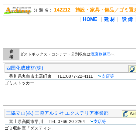
142212 施設・家具・備品／ゴミ
分 類 名：
HOME
建 材
設 備
参
ダストボックス・コンテナ・分別収集は
廃棄物処理
へ
考
四国化成建材(株)
香川県丸亀市土器町東 TEL:0877-22-4111
支店等
ゴミストッカー
三協立山(株) 三協アルミ社 エクステリア事業部
Web
富山県高岡市早川 TEL:0766-20-2264
支店等
ゴミ収納庫「ダスティン」