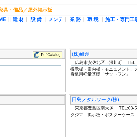
設・家具・備品／屋外掲示板
ME
建 材
設 備
メンテ
業 務
環 境
施工・専門工
(株)研創
Pdf Catalog
広島市安佐北区上深川町 TEL:08
掲示板・案内板・モニュメント、
看板用軽量基礎「サットワン」
田島メタルワーク(株)
東京都豊島区南大塚 TEL:03-597
タジマ 掲示板・ポスターケース