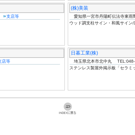
(株)美装
0
支店等
愛知県一宮市丹陽町伝法寺東雨野 TEL
ウッド調支柱サイン・和風サイン/
日暮工業(株)
支店等
埼玉県北本市北中丸 TEL:048-59
ステンレス製屋外掲示板「セラミッ