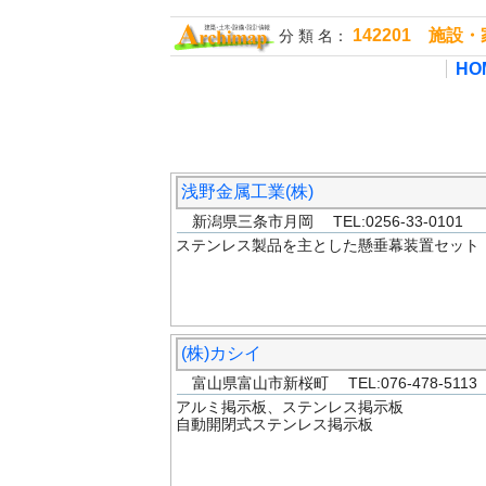
142201 施
分 類 名：
HO
浅野金属工業(株)
新潟県三条市月岡 TEL:0256-33-0101
ステンレス製品を主とした懸垂幕装置セット
(株)カシイ
富山県富山市新桜町 TEL:076-478-5113
アルミ掲示板、ステンレス掲示板
自動開閉式ステンレス掲示板