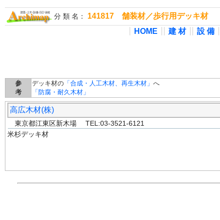
141817 舗装材／歩行用デッキ材
分 類 名：
HOME
建 材
設 備
参
デッキ材の
「合成・人工木材、再生木材」
へ
考
「防腐・耐久木材」
高広木材(株)
東京都江東区新木場 TEL:03-3521-6121
米杉デッキ材