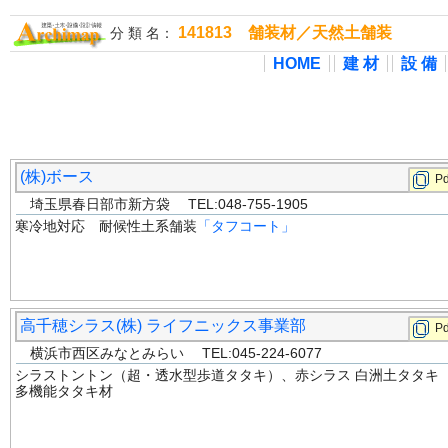
141813 舗装材／天然土舗装
分 類 名：
HOME
建 材
設 備
(株)ボース
Pd
埼玉県春日部市新方袋 TEL:048-755-1905
寒冷地対応 耐候性土系舗装
「タフコート」
高千穂シラス(株) ライフニックス事業部
Pd
横浜市西区みなとみらい TEL:045-224-6077
シラストントン（超・透水型歩道タタキ）、赤シラス 白洲土タタキ
多機能タタキ材