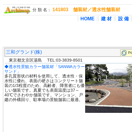
141803 舗装材／透水性舗装材
分 類 名：
HOME
建 材
設 備
三和グランド(株)
Pd
東京都文京区湯島 TEL:03-3839-8501
◆透水性景観カラー舗装材「SANWAカラー
サンド」
多孔質形状の材料を使用して、透水性・保
水性に優れ、表面の硬さはコンクリート舗
装の1/3程度のため、高齢者、障害者にも優
しい舗装です。真夏でも表面温度は37～
40℃でさわやか舗装です。マンション、戸
建の外構回り、駐車場の景観舗装に最適。