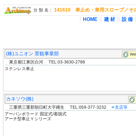
141610 車止め・車用スロープ／
分 類 名：
HOME
建 材
設 備
(株)ユニオン 景観事業部
Web
東京都江東区白河 TEL:03-3630-2788
ステンレス車止
カネソウ(株)
三重県三重郡朝日町大字縄生 TEL:059-377-3232
支店等
アーバンボラード 固定式/着脱式
アーチ型車止Ｙシリーズ