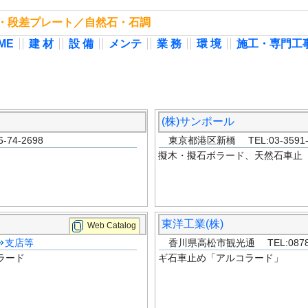
止め・段差プレート／自然石・石調
ME
建 材
設 備
メンテ
業 務
環 境
施工・専門工
(株)サンポール
4-2698
東京都港区新橋 TEL:03-3591-
擬木・擬石ボラード、天然石車止
東洋工業(株)
Web Catalog
支店等
香川県高松市観光通 TEL:0878-
ラード
ギ石車止め「アルコラード」