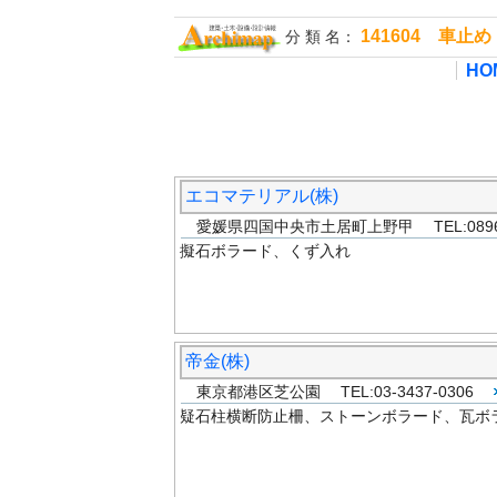
141604 車
分 類 名：
HO
エコマテリアル(株)
愛媛県四国中央市土居町上野甲 TEL:0896-7
擬石ボラード、くず入れ
帝金(株)
東京都港区芝公園 TEL:03-3437-0306
疑石柱横断防止柵、ストーンボラード、瓦ボ