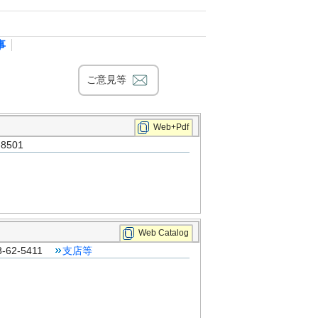
事
ご意見等
Web+Pdf
8501
Web Catalog
62-5411
支店等