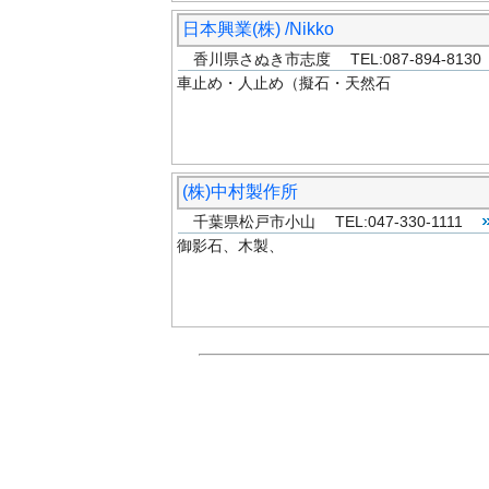
日本興業(株) /Nikko
香川県さぬき市志度 TEL:087-894-813
車止め・人止め（擬石・天然石
(株)中村製作所
千葉県松戸市小山 TEL:047-330-1111
御影石、木製、